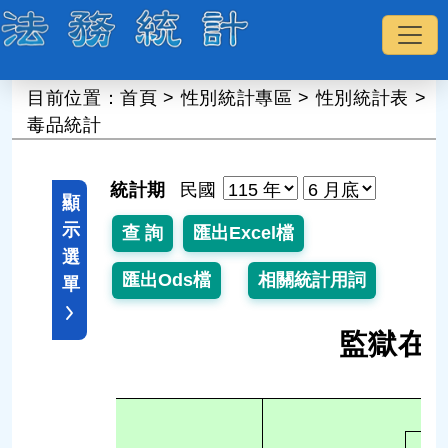
:::
目前位置：
首頁
>
性別統計專區
>
性別統計表
>
毒品統計
統計期
民國
顯
示
選
單
監獄在
1