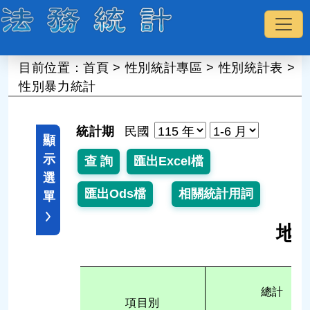
:::
目前位置：
首頁
>
性別統計專區
>
性別統計表
>
性別暴力統計
統計期
民國
顯
示
選
單
地
總計
項目別