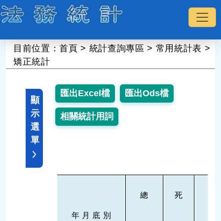
:::
目前位置：
首頁
>
統計查詢專區
>
常用統計表
>
矯正統計
顯
示
選
單
總
死
無
期
年 月 底 別