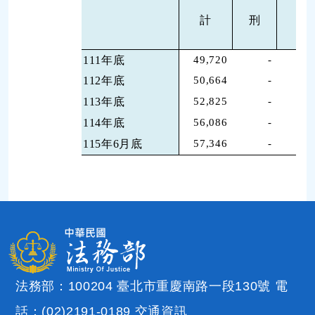
徒
計
刑
刑
111年底
49,720
-
1,
112年底
50,664
-
113年底
52,825
-
114年底
56,086
-
1,
115年6月底
57,346
-
1,
法務部：100204 臺北市重慶南路一段130號 電
話：(02)2191-0189
交通資訊