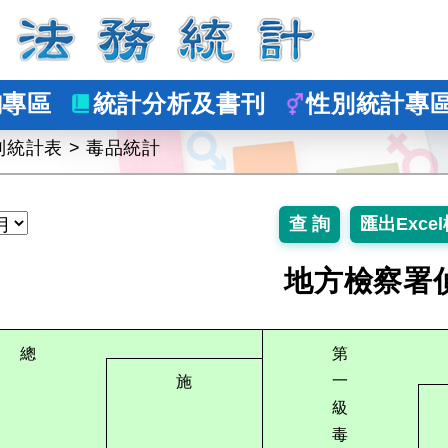
詢專區
統計分析及書刊
性別統計專
別統計表
>
毒品統計
地方檢察署
總
第
一
施
級
毒