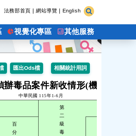
|
|
法務部首頁
網站導覽
English
區
視覺化專區
其他服務
偵辦毒品案件新收情形(機關別)
中華民國
115年1-6月
第
二
級
百
百
毒
分
分