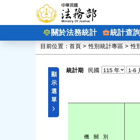
跳到主要內容
關於法務統計
統計查
:::
目前位置：
首頁
>
性別統計專區
>
性
統計期
民國
顯
示
選
單
機 關 別