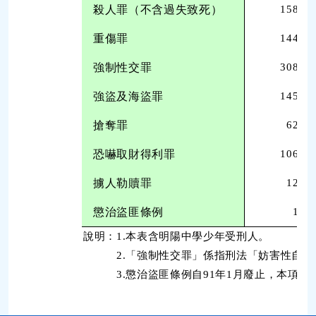
殺人罪（不含過失致死）
158
重傷罪
144
強制性交罪
308
強盜及海盜罪
145
搶奪罪
62
恐嚇取財得利罪
106
擄人勒贖罪
12
懲治盜匪條例
1
說明：1.本表含明陽中學少年受刑人。
2.「強制性交罪」係指刑法「妨害性自主罪章」之
3.懲治盜匪條例自91年1月廢止，本項人