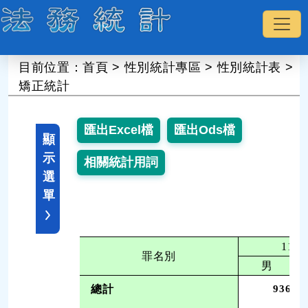
:::
目前位置：
首頁
>
性別統計專區
>
性別統計表
>
矯正統計
顯
示
選
單
111
罪名別
男
總計
936