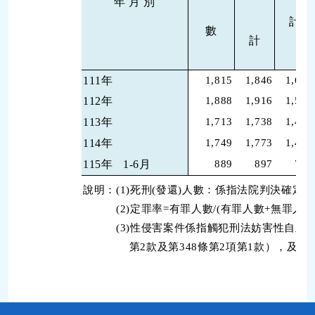
年 月 別
計
數
計
111年
1,815
1,846
1,602
112年
1,888
1,916
1,558
113年
1,713
1,738
1,474
114年
1,749
1,773
1,498
115年
1-6月
889
897
761
說明：(1)死刑(發還)人數：係指法院判決確
(2)定罪率=有罪人數/(有罪人數+無罪人數
(3)性侵害案件係指觸犯刑法妨害性自主罪（刑法
第2款及第348條第2項第1款），及其