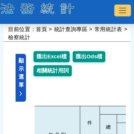
:::
目前位置：
首頁
>
統計查詢專區
>
常用統計表
>
檢察統計
顯
示
選
單
件
總