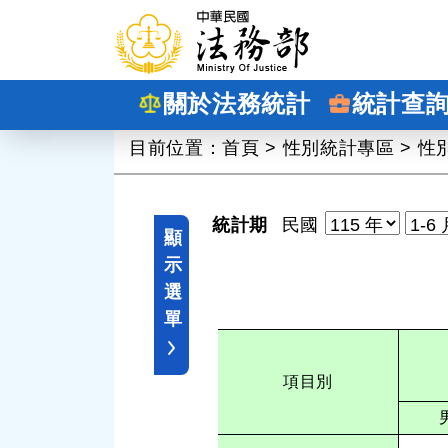
跳到主要內容
關於法務統計
統計查
:::
目前位置：
首頁
>
性別統計專區
>
性
統計期
民國
顯
示
選
單
項目別