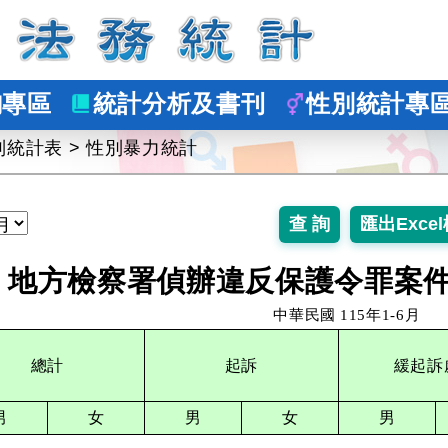
詢專區
統計分析及書刊
性別統計專
別統計表
>
性別暴力統計
地方檢察署偵辦違反保護令罪案件
中華民國
115年1-6月
總計
起訴
緩起訴
男
女
男
女
男