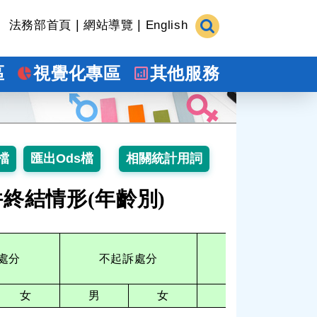
|
|
法務部首頁
網站導覽
English
區
視覺化專區
其他服務
終結情形(年齡別)
單位
處分
不起訴處分
其他
女
男
女
男
女