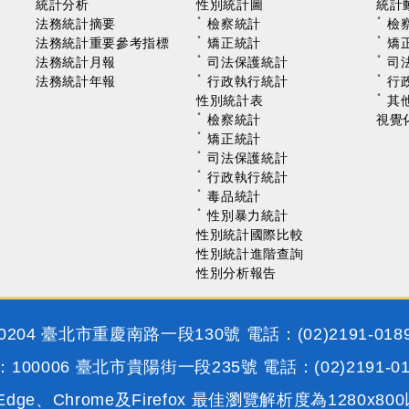
統計分析
性別統計圖
統計
法務統計摘要
檢察統計
檢
法務統計重要參考指標
矯正統計
矯
法務統計月報
司法保護統計
司
法務統計年報
行政執行統計
行
性別統計表
其
檢察統計
視覺
矯正統計
司法保護統計
行政執行統計
毒品統計
性別暴力統計
性別統計國際比較
性別統計進階查詢
性別分析報告
204 臺北市重慶南路一段130號 電話：(02)2191-018
00006 臺北市貴陽街一段235號 電話：(02)2191-0
ge、Chrome及Firefox 最佳瀏覽解析度為1280x80