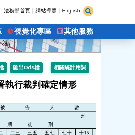
|
|
法務部首頁
網站導覽
English
區
視覺化專區
其他服務
署執行裁判確定情形
被 告 人 數
刑
 期 徒 刑
拘
二
二三
三五
五七
七十
十15
逾