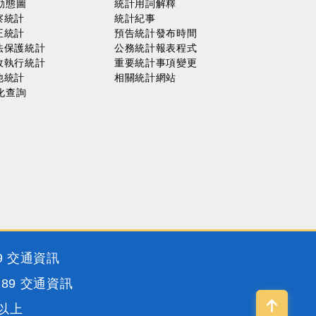
動態圖
統計用詞解釋
察統計
統計紀事
正統計
預告統計發布時間
法保護統計
公務統計報表程式
政執行統計
重要統計事項變更
他統計
相關統計網站
化查詢
9
交通資訊
189
交通資訊
0以上
回到