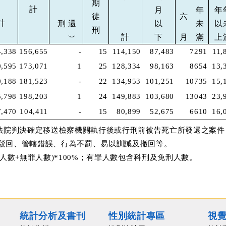
期
計
月
年
年
徒
六
計
刑
還
以
未
以
刑
︶
計
下
月
滿
上
4,338
156,655
-
15
114,150
87,483
7291
11,
0,595
173,071
1
25
128,334
98,163
8654
13,
0,188
181,523
-
22
134,953
101,251
10735
15,
5,798
198,203
1
24
149,883
103,680
13043
23,
7,470
104,411
-
15
80,899
52,675
6610
16,
係指法院判決確定移送檢察機關執行後或行刑前被告死亡所發還之案件
駁回
、
管轄錯誤、行為不罰、易以訓誡及撤回等。
人數+無罪人數)*100%；有罪人數包含科刑及免刑人數。
統計分析及書刊
性別統計專區
視