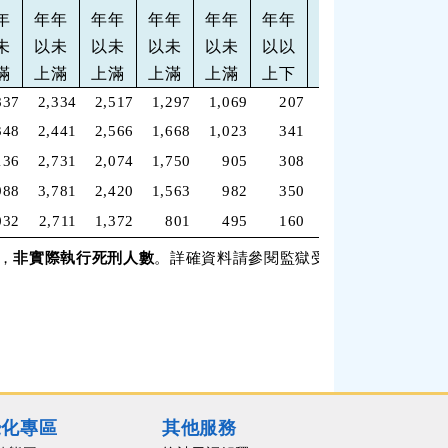
年
年年
年年
年年
年年
年年
十
未
以未
以未
以未
以未
以以
五
役
滿
上滿
上滿
上滿
上滿
上下
年
837
2,334
2,517
1,297
1,069
207
115
33,200
9
348
2,441
2,566
1,668
1,023
341
130
33,704
11
136
2,731
2,074
1,750
905
308
63
34,375
12,
988
3,781
2,420
1,563
982
350
76
35,113
13,
032
2,711
1,372
801
495
160
43
17,147
6
，
非實際執行死刑人數
。詳確資料請參閱監獄受刑人受死刑之宣
覺化專區
其他服務