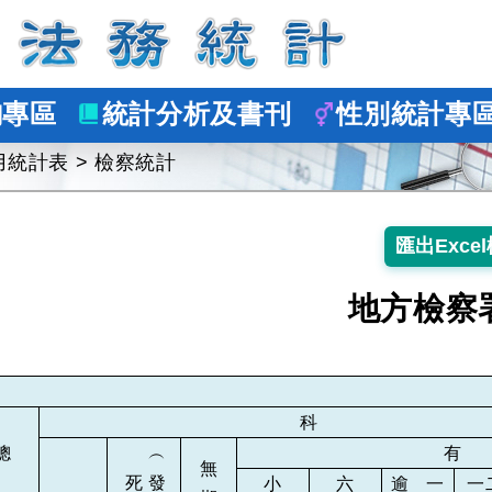
詢專區
統計分析及書刊
性別統計專
用統計表
>
檢察統計
地方檢察
科
總
︵
有
無
死
發
小
六
逾
一
一