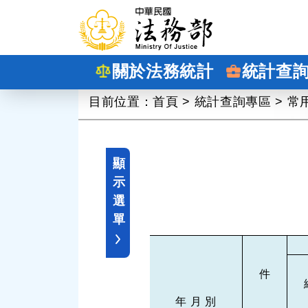
跳到主要內容
關於法務統計
統計查
:::
目前位置：
首頁
>
統計查詢專區
>
常
顯
示
選
單
件
年 月 別