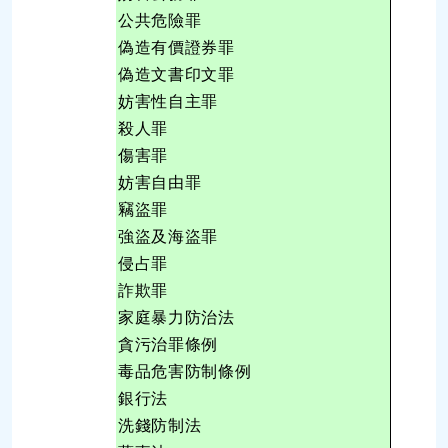
公共危險罪
8
偽造有價證券罪
偽造文書印文罪
妨害性自主罪
殺人罪
傷害罪
1
妨害自由罪
竊盜罪
3
強盜及海盜罪
侵占罪
詐欺罪
2
家庭暴力防治法
貪污治罪條例
毒品危害防制條例
3
銀行法
洗錢防制法
1