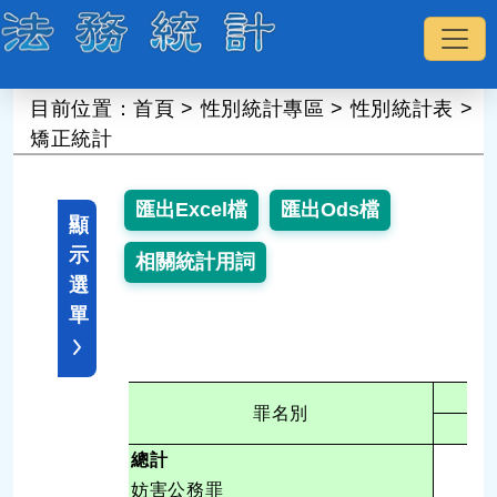
:::
目前位置：
首頁
>
性別統計專區
>
性別統計表
>
矯正統計
顯
示
選
單
罪名別
男
總計
27,
妨害公務罪