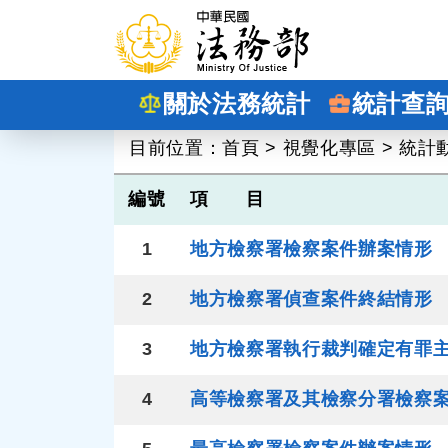
跳到主要內容
關於法務統計
統計查
:::
目前位置：
首頁
>
視覺化專區
>
統計
編號
項 目
1
地方檢察署檢察案件辦案情形
2
地方檢察署偵查案件終結情形
3
地方檢察署執行裁判確定有罪
4
高等檢察署及其檢察分署檢察