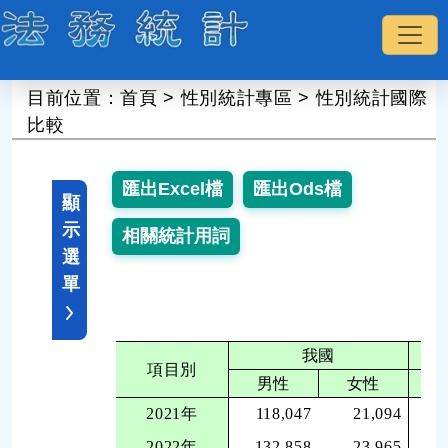
:::
目前位置：
首頁
>
性別統計專區
>
性別統計國際
比較
顯
示
選
單
我國
項目別
男性
女性
2021年
118,047
21,094
1
2022年
132,858
23,965
1