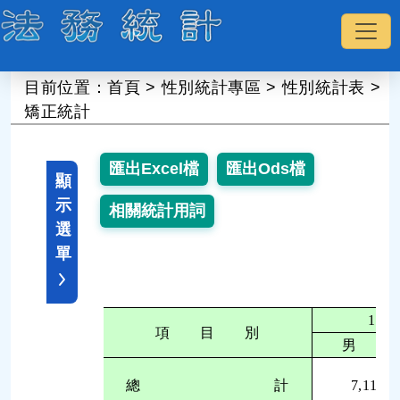
:::
目前位置：
首頁
>
性別統計專區
>
性別統計表
>
矯正統計
顯
示
選
單
111
項 目 別
男
總 計
7,113