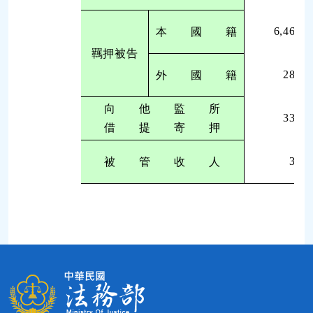
6,462
本 國 籍
羈押被告
286
外 國 籍
向 他 監 所
335
借 提 寄 押
30
被 管 收 人