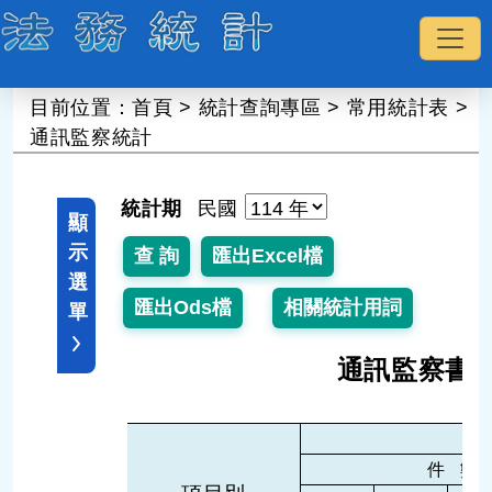
:::
目前位置：
首頁
>
統計查詢專區
>
常用統計表
>
通訊監察統計
統計期
民國
顯
示
選
單
通訊監察書
件 數