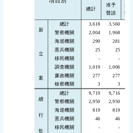
項目別
准予
未
總計
聲請
聲
總計
3,618
3,560
新
警察機關
2,004
1,968
海巡機關
290
281
憲兵機關
25
25
立
移民機關
-
-
調查機關
1,019
1,006
廉政機關
277
277
案
檢察機關
3
3
總計
9,719
9,716
續
警察機關
2,950
2,950
海巡機關
819
819
行
憲兵機關
46
46
移民機關
-
-
監