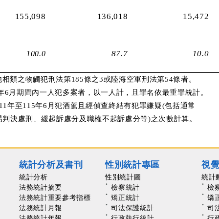
155,098
136,018
15,472
87.7
10.0
100.0
他相類之物觸犯刑法第185條之3或陸海空軍刑法第54條者。
5年6月期間內一人犯多案者，以一人計，且罪名依最重罪統計。
年至115年6月犯酒駕且經偵查終結有犯罪嫌疑(包括通常
處刑、緩起訴處分及職權不起訴處分等)之次數計算。
統計分析及書刊
性別統計專區
視
統計分析
性別統計圖
統計
法務統計摘要
檢察統計
檢
法務統計重要參考指標
矯正統計
矯
法務統計月報
司法保護統計
司
法務統計年報
行政執行統計
行