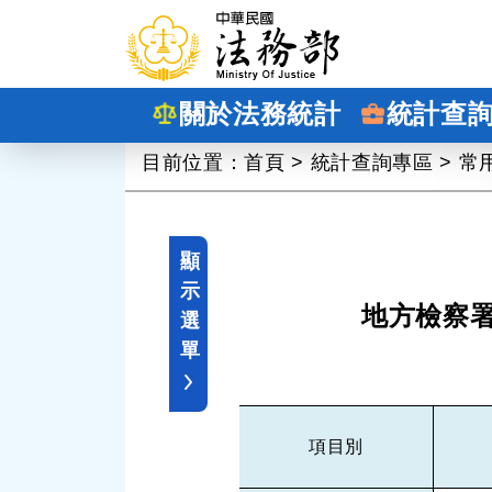
跳到主要內容
關於法務統計
統計查
:::
目前位置：
首頁
>
統計查詢專區
>
常
顯
示
地方檢察
選
單
項目別