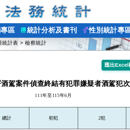
詢專區
統計分析及書刊
性別統計專
用統計表
>
檢察統計
署酒駕案件偵查終結有犯罪嫌疑者酒駕犯
111年至115年6月
總計
初犯
2犯