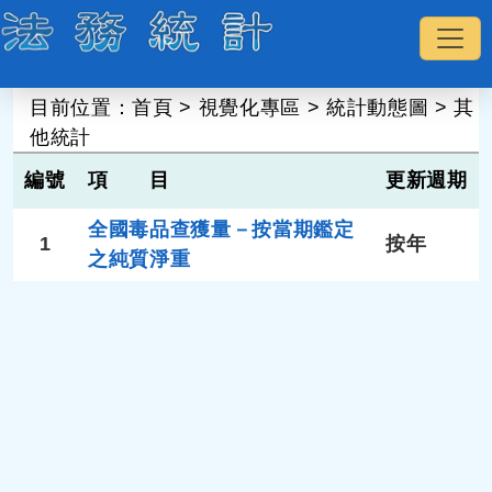
:::
目前位置：
首頁
>
視覺化專區
>
統計動態圖
>
其
他統計
編號
項 目
更新週期
全國毒品查獲量－按當期鑑定
1
按年
之純質淨重