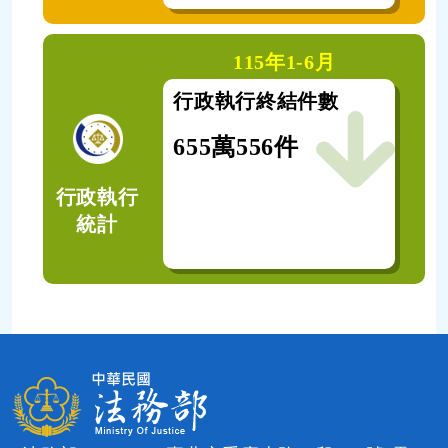
115年1-6月
115年1-6月
額(新臺幣)
行政執行終結件數
徵
1,640萬元
655萬556件
12
行政執行
統計