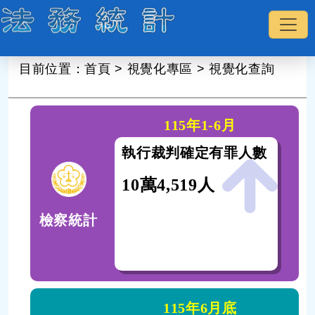
:::
目前位置：
首頁
>
視覺化專區
>
視覺化查詢
115年1-6月
115年1-6月
察署偵查終結人
執行裁判確定有罪人數
地
數
10萬4,519人
,709人
41
檢察統計
115年6月底
115年6月底