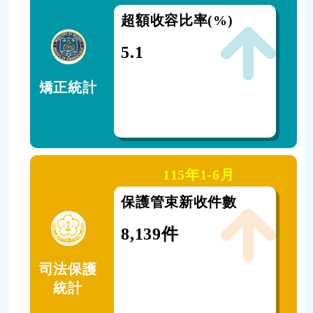
關收容人數
超額收容比率(%)
矯
585人
5.1
6萬
矯正統計
115年1-6月
115年1-6月
束終結件數
保護管束新收件數
保
件
8,139件
7,
司法保護
統計