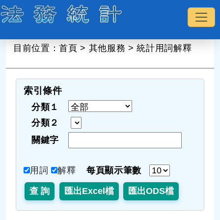
:::
目前位置：
首頁
>
其他服務
>
統計用詞解釋
索引條件
分類１
分類２
關鍵字
用詞
解釋
每頁顯示筆數