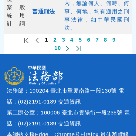
內，無論何人、何時、何
察
般
普通刑法
事、何地，均有適用之刑
統
用
事法律，如中華民國刑
計
詞
法。
1
2
3
4
5
6
7
8
9
10
法務部：100204 臺北市重慶南路一段130號 電
話：(02)2191-0189
交通資訊
第二辦公室：100006 臺北市貴陽街一段235號 電
話：(02)2191-0189
交通資訊
本網站支援Edge、Chrome及Firefox 最佳瀏覽解