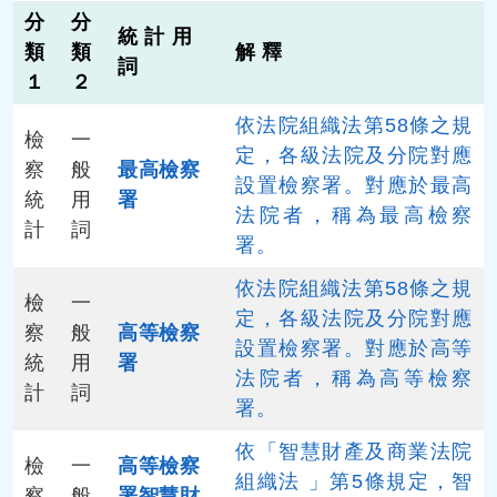
分
分
統 計 用
類
類
解 釋
詞
１
２
依法院組織法第58條之規
檢
一
定，各級法院及分院對應
察
般
最高檢察
設置檢察署。對應於最高
統
用
署
法院者，稱為最高檢察
計
詞
署。
依法院組織法第58條之規
檢
一
定，各級法院及分院對應
察
般
高等檢察
設置檢察署。對應於高等
統
用
署
法院者，稱為高等檢察
計
詞
署。
依「智慧財產及商業法院
檢
一
高等檢察
組織法 」第5條規定，智
察
般
署智慧財