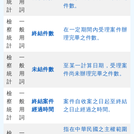
統
用
件數。
計
詞
檢
一
察
般
在一定期間內受理案件辦
終結件數
統
用
理完畢之件數。
計
詞
檢
一
察
般
至某一計算日期，受理案
未結件數
統
用
件尚未辦理完畢之件數。
計
詞
檢
一
察
般
終結案件
案件自收案之日起至終結
統
用
經過時間
之日止經過之時間。
計
詞
指在中華民國之主權範圍
檢
一