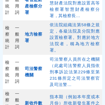
慧財產法院對應設置高等
統
用
產檢察分
檢察署智慧財產檢察分
計
詞
署
署，其檢察長…
依法院組織法第58條之規
檢
一
定，各級法院及分院對應
察
般
地方檢察
設置檢察署。對應於地方
統
用
署
法院者，稱為地方檢察
計
詞
署。
司法警察人員所在之機關
檢
一
（此處司法警察人員指依
察
般
司法警察
刑事訴訟法第229條至第
統
用
機關
231條所定之司法警察官
計
詞
及司法警…
檢
一
指本期（例如本年度或本
察
般
新收件數
月份）所收新發生案件之