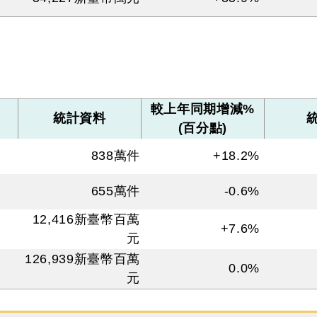
較上年同期增減%
統計資料
(百分點)
838
萬件
+18.2%
655
萬件
-0.6%
12,416
新臺幣百萬
+7.6%
元
126,939
新臺幣百萬
0.0%
元