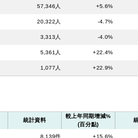
57,346
人
+5.6%
20,322
人
-4.7%
3,313
人
-4.0%
5,361
人
+22.4%
1,077
人
+22.9%
較上年同期增減%
統計資料
(百分點)
8,139
件
+15.6%