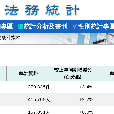
詢專區
統計分析及書刊
性別統計專
要統計指標
較上年同期增減%
統計資料
(百分點)
370,335
件
+3.4%
415,709
人
+2.2%
157,051
人
+8.0%