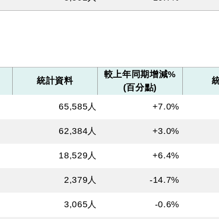
較上年同期增減%
統計資料
(百分點)
65,585
人
+7.0%
62,384
人
+3.0%
18,529
人
+6.4%
2,379
人
-14.7%
3,065
人
-0.6%