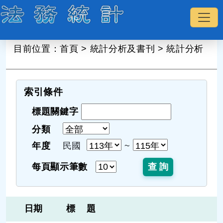
:::
目前位置：
首頁
>
統計分析及書刊
>
統計分析
索引條件
標題關鍵字
分類
年度
民國
~
每頁顯示筆數
日期
標 題