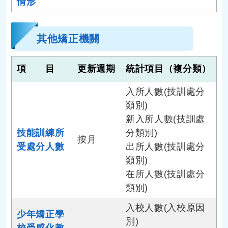
情形
其他矯正機關
項 目
更新週期
統計項目（複分類）
入所人數(技訓處分
類別)
新入所人數(技訓處
技能訓練所
分類別)
按月
受處分人數
出所人數(技訓處分
類別)
在所人數(技訓處分
類別)
入校人數(入校原因
少年矯正學
別)