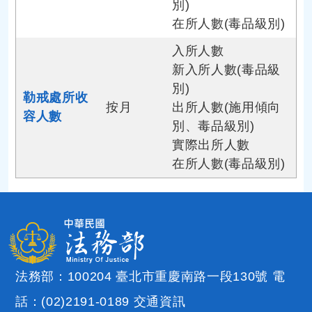
別)
在所人數(毒品級別)
入所人數
新入所人數(毒品級
別)
勒戒處所收
按月
出所人數(施用傾向
容人數
別、毒品級別)
實際出所人數
在所人數(毒品級別)
法務部：100204 臺北市重慶南路一段130號 電
話：(02)2191-0189
交通資訊