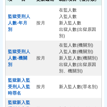
在監人數
監獄受刑人
入監人數
人數-年月
按月
新入監人數
別
出獄人數(出獄原因
別)
在監人數(機關別)
監獄受刑人
入監人數(機關別)
人數-機關
按月
新入監人數(機關別)
別
出獄人數(出獄原因
別、機關別)
監獄新入監
受刑人入監
按月
新入監人數(罪名別)
時罪名
監獄新入監