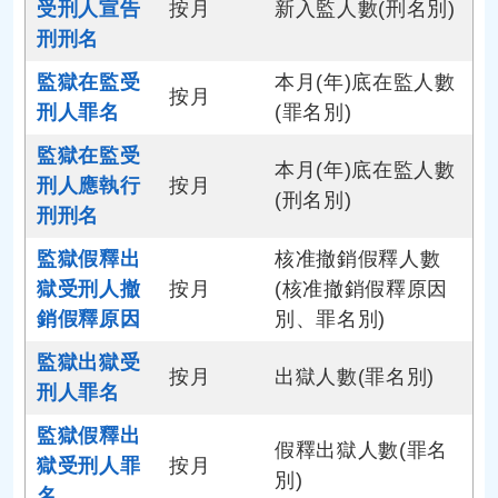
受刑人宣告
按月
新入監人數(刑名別)
刑刑名
監獄在監受
本月(年)底在監人數
按月
刑人罪名
(罪名別)
監獄在監受
本月(年)底在監人數
刑人應執行
按月
(刑名別)
刑刑名
監獄假釋出
核准撤銷假釋人數
獄受刑人撤
按月
(核准撤銷假釋原因
銷假釋原因
別、罪名別)
監獄出獄受
按月
出獄人數(罪名別)
刑人罪名
監獄假釋出
假釋出獄人數(罪名
獄受刑人罪
按月
別)
名