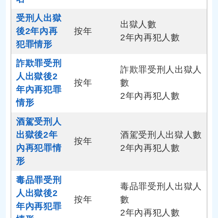
受刑人出獄
出獄人數
後2年內再
按年
2年內再犯人數
犯罪情形
詐欺罪受刑
詐欺罪受刑人出獄人
人出獄後2
按年
數
年內再犯罪
2年內再犯人數
情形
酒駕受刑人
出獄後2年
酒駕受刑人出獄人數
按年
內再犯罪情
2年內再犯人數
形
毒品罪受刑
毒品罪受刑人出獄人
人出獄後2
按年
數
年內再犯罪
2年內再犯人數