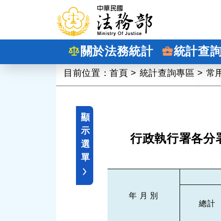
跳到主要內容
關於法務統計
統計查
:::
目前位置：
首頁
>
統計查詢專區
>
常
顯
示
行政執行署各分
選
單
年 月 別
總計